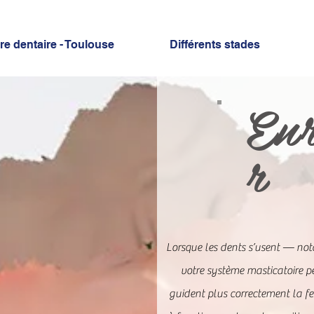
e dentaire - Toulouse
Différents stades
Enr
r
Lorsque les dents s’usent — no
votre système masticatoire pe
guident plus correctement la f