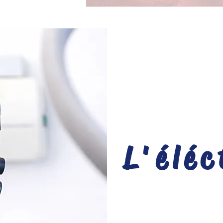
L'élé