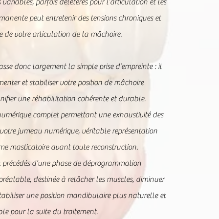
variables, parfois délétères pour l’articulation et les
rmanente peut entretenir des tensions chroniques et
bre de votre articulation de la mâchoire.
sse donc largement la simple prise d’empreinte : il
menter et stabiliser votre position de mâchoire
ifier une réhabilitation cohérente et durable.
 numérique complet permettant une exhaustivité des
e votre jumeau numérique, véritable représentation
ème masticatoire avant toute reconstruction.
nt précédés d’une phase de déprogrammation
réalable, destinée à relâcher les muscles, diminuer
stabiliser une position mandibulaire plus naturelle et
ble pour la suite du traitement.