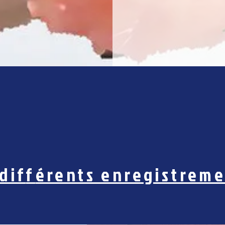
dif
f
érents enregistreme