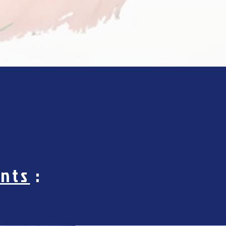
nts
: